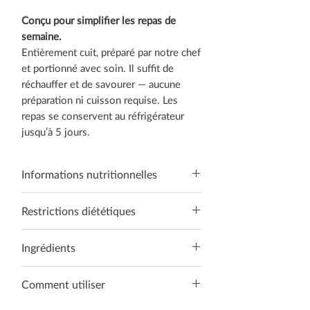
Conçu pour simplifier les repas de
semaine.
Entièrement cuit, préparé par notre chef
et portionné avec soin. Il suffit de
réchauffer et de savourer — aucune
préparation ni cuisson requise. Les
repas se conservent au réfrigérateur
jusqu’à 5 jours.
Informations nutritionnelles
Avec Amidon et Légumes
Restrictions diététiques
Taille du dîner
10,8 g de matières grasses, 47,6 g de
Sans soja • Sans gluten • Sans
Ingrédients
glucides, 33,6 g de protéines, 422
arachides • Sans fruits de mer
calories
Contient les allergènes : produits
Viande hachée, sel, poivre,
Taille du souper
Comment utiliser
laitiers
assaisonnement pour tacos, maïs,
13,6 g de matières grasses, 59,5 g de
tomates, poivrons verts, poivrons