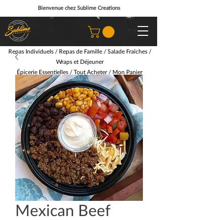
Bienvenue chez Sublime Creations
Repas Individuels
/
Repas de Famille
/
Salade Fraîches
/
Wraps et Déjeuner
Épicerie Essentielles
/
Tout Acheter
/
Mon Panier
Mexican Beef