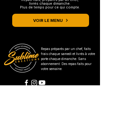
livrés chaque dimanche.
Plus de temps pour ce qui compte.
VOIR LE MENU
Repas préparés par un chef, faits
frais chaque samedi et livrés à votre
porte chaque dimanche. Sans
abonnement. Des repas faits pour
votre semaine.
LIENS RAPIDES
Menu De La Semaine
Fonctionnement
Zones Desservies