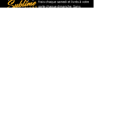
frais chaque samedi et livrés à votre
porte chaque dimanche. Sans
abonnement. Des repas faits pour
votre semaine.
LIENS RAPIDES
Menu De La Semaine
Fonctionnement
Zones Desservies
Fidélité
FAQ
Contactez Nous