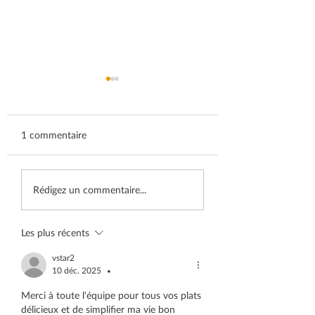
1 commentaire
Meal Prep à Montréal:
Livraison de repas
Rédigez un commentaire...
pourquoi de plus en
Montréal : Sublim
plus de familles
Creations compar
choisissent la livraison
HelloFresh, Good
Les plus récents
de repas préparés en
Factor et WeCoo
vstar2
2026
(2026)
10 déc. 2025
•
Merci à toute l'équipe pour tous vos plats 
délicieux et de simplifier ma vie bon 